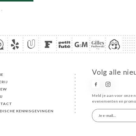
Volg alle ni
ME
ERIJ
IEW
Meld je aan voor onze n
U
evenementen en promot
TACT
IDISCHE KENNISGEVINGEN