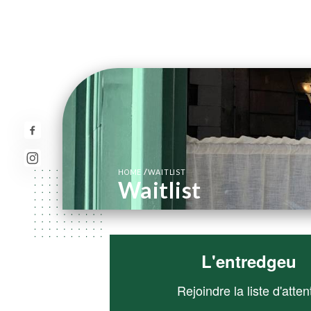
/
HOME
WAITLIST
Waitlist