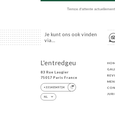
Je kunt ons ook vinden
via…
L'entredgeu
HO
GAL
83 Rue Laugier
REV
75017 Paris France
MEN
+33140549724
CON
JUR
NL