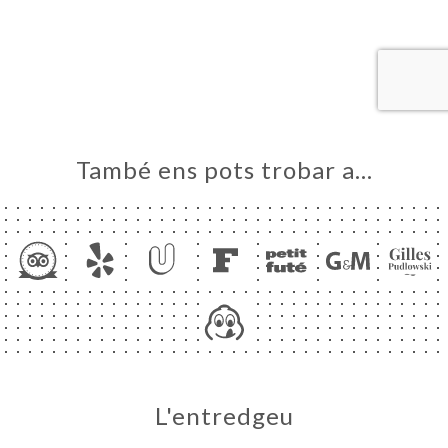
ICI
RVAR
ERIA
ENYES
RTA
També ens pots trobar a…
ACTAR
L'entredgeu