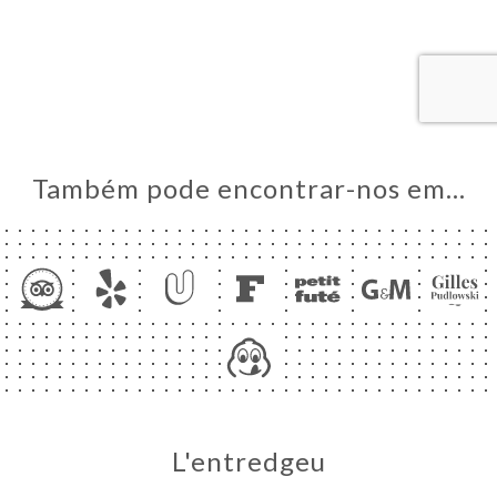
NA
AL
RVAR
ERIA
IAÇÃO
Também pode encontrar-nos em…
NU
ACTO
L'entredgeu