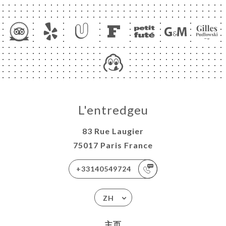
L'entredgeu
83 Rue Laugier
75017 Paris France
+33140549724
ZH
主页