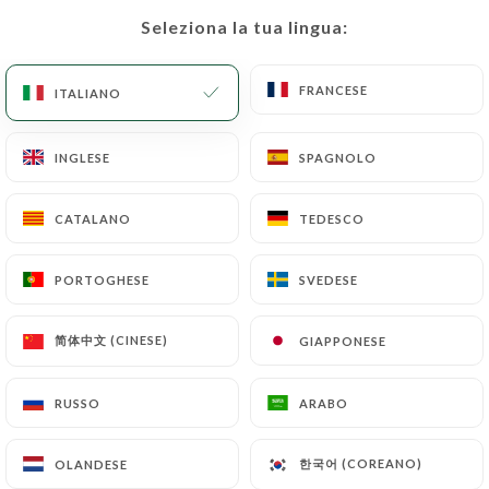
Seleziona la tua lingua:
Seleziona la tua lingua:
IT
MENU
FRANCESE
FRANCESE
ITALIANO
ITALIANO
INGLESE
INGLESE
SPAGNOLO
SPAGNOLO
/
PAGINA INIZIALE
CONTATTO
CATALANO
CATALANO
TEDESCO
TEDESCO
Contatto
PORTOGHESE
PORTOGHESE
SVEDESE
SVEDESE
简体中文 (CINESE)
简体中文 (CINESE)
GIAPPONESE
GIAPPONESE
RUSSO
RUSSO
ARABO
ARABO
L'entredgeu
한국어 (COREANO)
한국어 (COREANO)
OLANDESE
OLANDESE