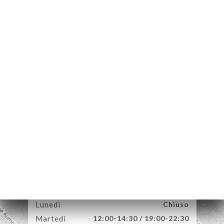
A
LE
NOTA
ERIA
SIONE
NU
ATTO
83 Rue Laugier
75017 Paris France
Lunedì
Chiuso
Martedì
12:00-14:30 / 19:00-22:30