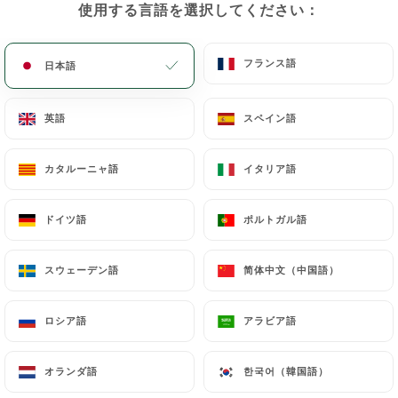
使用する言語を選択してください：
使用する言語を選択してください：
メニュー
JA
フランス語
フランス語
日本語
日本語
英語
英語
スペイン語
スペイン語
カタルーニャ語
カタルーニャ語
イタリア語
イタリア語
/
ホーム
連絡先
連絡先
ドイツ語
ドイツ語
ポルトガル語
ポルトガル語
スウェーデン語
スウェーデン語
简体中文（中国語）
简体中文（中国語）
ロシア語
ロシア語
アラビア語
アラビア語
L'entredgeu
オランダ語
オランダ語
한국어（韓国語）
한국어（韓国語）