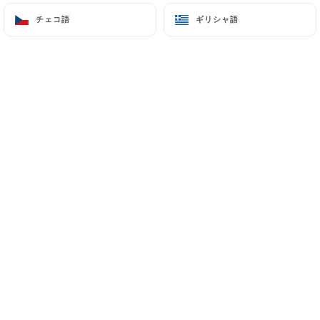
83 Rue Laugier
チェコ語
チェコ語
ギリシャ語
ギリシャ語
75017 Paris France
+33140549724
名前
メールアドレス
電話番号